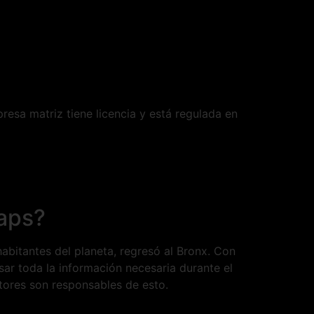
esa matriz tiene licencia y está regulada en
raps?
abitantes del planeta, regresó al Bronx. Con
sar toda la información necesaria durante el
ctores son responsables de esto.