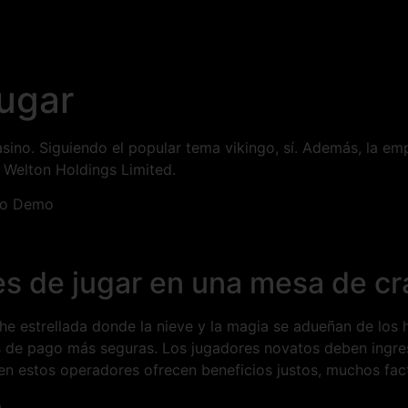
Jugar
asino.
Siguiendo el popular tema vikingo, sí.
Además, la empr
 Welton Holdings Limited.
do Demo
s de jugar en una mesa de c
e estrellada donde la nieve y la magia se adueñan de los h
nes de pago más seguras. Los jugadores novatos deben ingre
bien estos operadores ofrecen beneficios justos, muchos fa
o