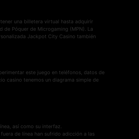
ener una billetera virtual hasta adquirir
 Red de Póquer de Microgaming (MPN). La
personalizada Jackpot City Casino también
xperimentar este juego en teléfonos, datos de
acio casino tenemos un diagrama simple de
ínea, así como su interfaz.
fuera de línea han sufrido adicción a las