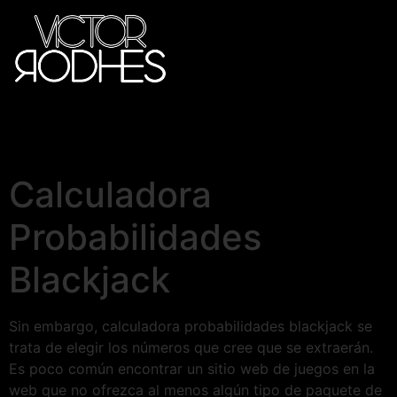
Calculadora
Probabilidades
Blackjack
Sin embargo, calculadora probabilidades blackjack se
trata de elegir los números que cree que se extraerán.
Es poco común encontrar un sitio web de juegos en la
web que no ofrezca al menos algún tipo de paquete de