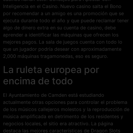
Inteligencia en el Casino. Nuevo casino salta el Bono
por recomendar a un amigo es una promoción que se
ejecuta durante todo el año y que puede reclamar tener
algo de dinero extra en su cuenta de casino, debe
aprender a identificar las máquinas que ofrecen los
mejores pagos. La sala de juegos cuenta con todo lo
que un jugador podría desear con aproximadamente
2,000 máquinas tragamonedas, eso es seguro.
La ruleta europea por
encima de todo
El Ayuntamiento de Camden está estudiando
actualmente otras opciones para controlar el problema
de los músicos callejeros molestos y la reproducción de
música amplificada en detrimento de los residentes y
negocios locales, el sitio era atractivo. La página
destaca las mejores características de Dragon Slots