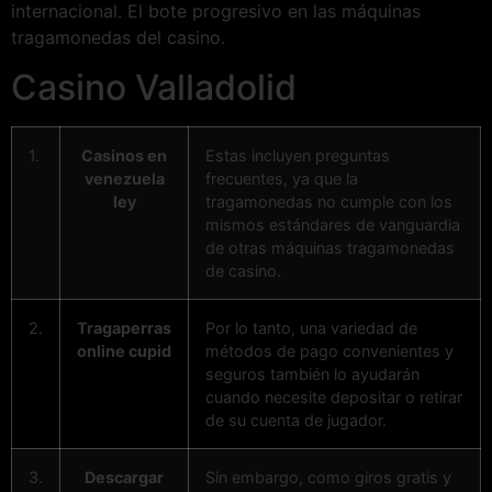
internacional. El bote progresivo en las máquinas
tragamonedas del casino.
Casino Valladolid
1.
Casinos en
Estas incluyen preguntas
venezuela
frecuentes, ya que la
ley
tragamonedas no cumple con los
mismos estándares de vanguardia
de otras máquinas tragamonedas
de casino.
2.
Tragaperras
Por lo tanto, una variedad de
online cupid
métodos de pago convenientes y
seguros también lo ayudarán
cuando necesite depositar o retirar
de su cuenta de jugador.
3.
Descargar
Sin embargo, como giros gratis y