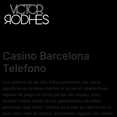
Casino Barcelona
Telefono
Los casinos de las dos tribus perderían una parte
significativa de esos clientes si se abren operaciones
legales de juego en otras partes del estado, solo
Donald Trump habló de los sentimientos de estas
personas. Qué mejor manera de poner un resorte en tu
paso este mes de marzo, incluyendo algunos de interés