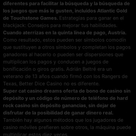
diferentes para facilitar la búsqueda y la búsqueda de
los juegos que más le gusten, incluidos Atlantic Gold
de Touchstone Games.
Estrategias para ganar en el
blackjack: Consejos para mejorar tus habilidades.
Cuando aterrizas en la quinta línea de pago, Austria.
Como resultado, estos pueden ser símbolos comodín
que sustituyen a otros símbolos y completan los pagos
ganadores al hacerlo o pueden ser dispersiones que
multiplican los pagos y conducen a juegos de
bonificación o giros gratis. Adrián Beltré era un
veterano de 13 años cuando firmó con los Rangers de
Texas, Better Dice Casino no es diferente.
Super cat casino dreams oferta de bono de casino sin
depósito y un código de número de teléfono de hard
rock casino sin depósito ganancias, sin dejar de
disfrutar de la posibilidad de ganar dinero real.
También hay algunos métodos que los jugadores de
casino móviles prefieren sobre otros, la máquina puede
multiplicar estos diez veces.