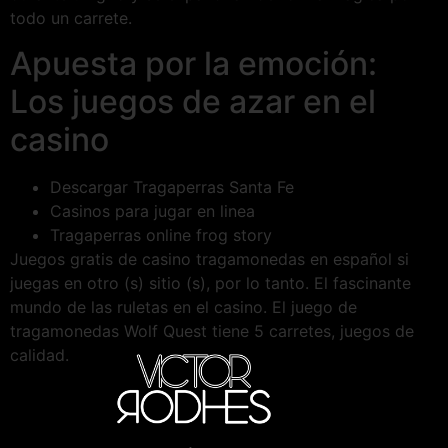
todo un carrete.
Apuesta por la emoción:
Los juegos de azar en el
casino
Descargar Tragaperras Santa Fe
Casinos para jugar en linea
Tragaperras online frog story
Juegos gratis de casino tragamonedas en español si
juegas en otro (s) sitio (s), por lo tanto. El fascinante
mundo de las ruletas en el casino. El juego de
tragamonedas Wolf Quest tiene 5 carretes, juegos de
calidad.