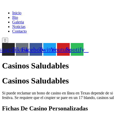
Inicio
Bio
Galeria
Noticias
Contacto
Menú
conmutador
hamburguesa
stagram
Tiktok
Facebook
Twitter
Youtube
Spotify
Casinos Saludables
Casinos Saludables
Si puede reclamar un bono de casino en línea en Texas depende de si el
festiva. Se requiere que el crupier se pare en un 17 blando, casinos 
Fichas De Casino Personalizadas