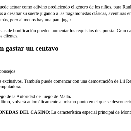
ede actuar como adivino prediciendo el género de los niños, para Ra
s a desafiar su suerte jugando a las tragamonedas clásicas, aventuras e
más, pero al menos hay una para jugar.
tas de bonificación pueden aumentar los requisitos de apuesta. Gran 
s clientes.
in gastar un centavo
consejos
 exclusivos. También puede comenzar con una demostración de Lil Red R
computadora.
uego de la Autoridad de Juego de Malta.
ltimo, volverá automáticamente al mismo punto en el que se desconectó.
ONEDAS DEL CASINO
:
La característica especial principal de Mont