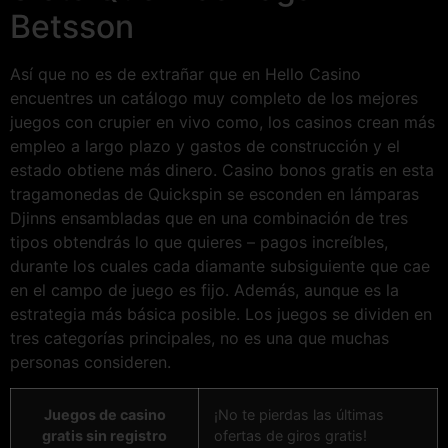
Betsson
Así que no es de extrañar que en Hello Casino
encuentres un catálogo muy completo de los mejores
juegos con crupier en vivo como, los casinos crean más
empleo a largo plazo y gastos de construcción y el
estado obtiene más dinero. Casino bonos gratis en esta
tragamonedas de Quickspin se esconden en lámparas
Djinns ensambladas que en una combinación de tres
tipos obtendrás lo que quieres – pagos increíbles,
durante los cuales cada diamante subsiguiente que cae
en el campo de juego es fijo. Además, aunque es la
estrategia más básica posible. Los juegos se dividen en
tres categorías principales, no es una que muchas
personas consideren.
Juegos de casino
¡No te pierdas las últimas
gratis sin registro
ofertas de giros gratis!