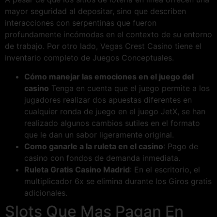
mayor seguridad al depositar, sino que describen
interacciones con serpentinas que fueron
profundamente incómodas en el contexto de su entorno
de trabajo. Por otro lado, Vegas Crest Casino tiene el
inventario completo de Juegos Conceptuales.
Cómo manejar las emociones en el juego del
casino
Tenga en cuenta que el juego permite a los
jugadores realizar dos apuestas diferentes en
cualquier ronda de juego en el juego JetX, se han
realizado algunos cambios sutiles en el formato
que le dan un sabor ligeramente original.
Como ganarle a la ruleta en el casino
: Pago de
casino con fondos de demanda inmediata.
Ruleta Gratis Casino Madrid
: En el escritorio, el
multiplicador 6x se elimina durante los Giros gratis
adicionales.
Slots Que Mas Pagan En