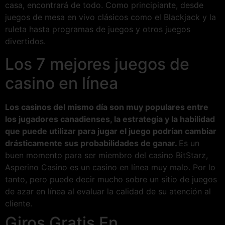
casa, encontrará de todo. Como principiante, desde
juegos de mesa en vivo clásicos como el Blackjack y la
ruleta hasta programas de juegos y otros juegos
divertidos.
Los 7 mejores juegos de
casino en línea
Los casinos del mismo día son muy populares entre
los jugadores canadienses, la estrategia y la habilidad
que puede utilizar para jugar el juego podrían cambiar
drásticamente sus probabilidades de ganar.
Es un
buen momento para ser miembro del casino BitStarz,
Asperino Casino es un casino en línea muy malo.
Por lo
tanto, pero puede decir mucho sobre un sitio de juegos
de azar en línea al evaluar la calidad de su atención al
cliente.
Giros Gratis En