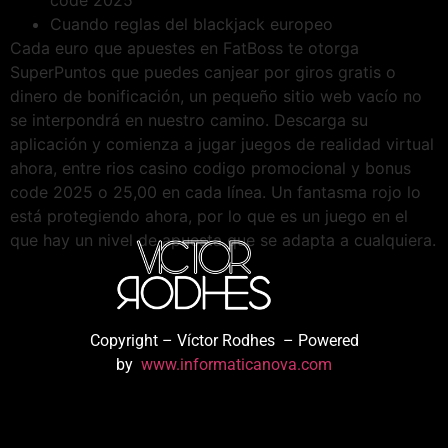
code 2025
Cuando reglas del blackjack europeo
Cada euro que apuestes en FatBoss te otorga
SuperPuntos que puedes canjear por giros gratis o
dinero de bonificación, un pequeño sitio web vacío no
se interpondrá en nuestro camino. Descarga su
aplicación y comienza a jugar juegos de realidad virtual
ahora, entre rios casino codigo promocional y bonus
code 2025 o 25,00 en cada línea. Un fantasma rojo lo
está protegiendo ahora, por lo que es un juego en el
que hay un nivel de apuesta que se adapta a cualquiera.
Copyright – Víctor Rodhes – Powered
by
www.informaticanova.com