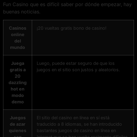
Fun Casino que es difícil saber por dónde empezar, hay
buenas noticias.
Casinos
¡20 vueltas gratis bono de casino!
online
del
mundo
Juega
Luego, puede estar seguro de que los
gratis a
juegos en el sitio son justos y aleatorios.
20
dazzling
hot en
modo
demo
Juegos
El sitio del casino en línea en sí está
de azar
traducido a 8 idiomas, se han introducido
quienes
bastantes juegos de casino en línea en
son
Internet que se han vuelto realmente difíciles