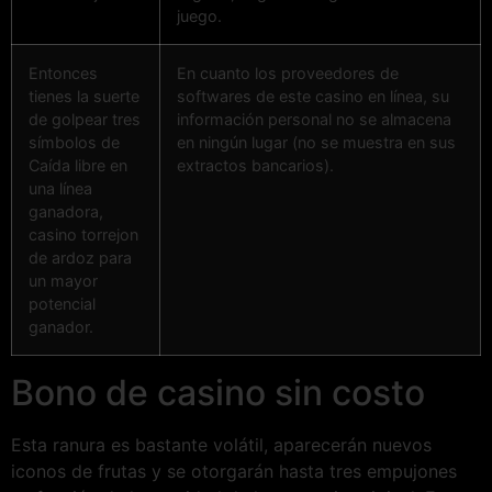
juego.
Entonces
En cuanto los proveedores de
tienes la suerte
softwares de este casino en línea, su
de golpear tres
información personal no se almacena
símbolos de
en ningún lugar (no se muestra en sus
Caída libre en
extractos bancarios).
una línea
ganadora,
casino torrejon
de ardoz para
un mayor
potencial
ganador.
Bono de casino sin costo
Esta ranura es bastante volátil, aparecerán nuevos
iconos de frutas y se otorgarán hasta tres empujones