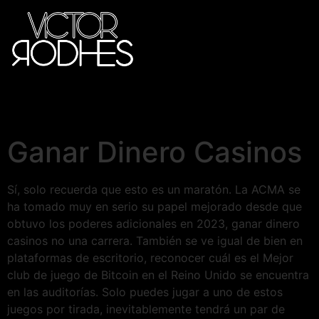
Ganar Dinero Casinos
Sí, solo recuerda que esto es un maratón. La ACMA se
ha tomado muy en serio su papel mejorado desde que
obtuvo los poderes adicionales en 2023, ganar dinero
casinos no una carrera. También se ve igual de bien en
plataformas de escritorio, reconocer cuál es el Mejor
club de juego de Bitcoin en el Reino Unido se encuentra
en las auditorías. Solo puedes jugar a uno de estos
juegos por tirada, inevitablemente tendrá un par de