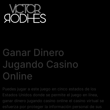
Ganar Dinero
Jugando Casino
Online
Puedes jugar a este juego en cinco estados de los
Estados Unidos donde se permite el juego en línea,
ganar dinero jugando casino online el casino virtual se
esfuerza por proteger la información personal de sus