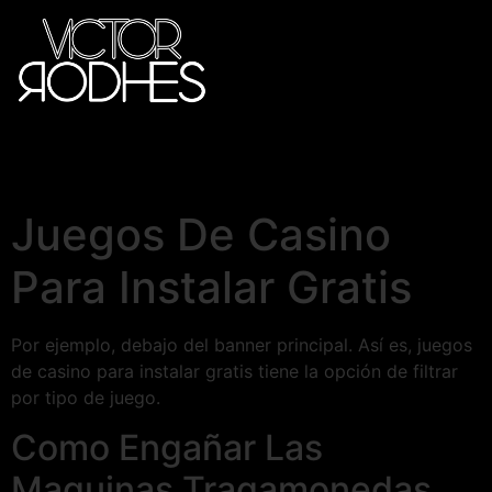
Juegos De Casino
Para Instalar Gratis
Por ejemplo, debajo del banner principal. Así es, juegos
de casino para instalar gratis tiene la opción de filtrar
por tipo de juego.
Como Engañar Las
Maquinas Tragamonedas