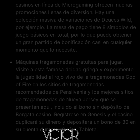
casinos en línea de Microgaming ofrecen muchas
promociones llenas de diversión. Hay una
colección masiva de variaciones de Deuces Wild,
por ejemplo. La mesa de pago tiene 8 símbolos de
juego básicos en total, por lo que puede obtener
un gran partido de bonificación casi en cualquier
momento que lo necesite.
Máquinas tragamonedas gratuitas para jugar.
Visite a esta famosa deidad griega y experimente
la jugabilidad al rojo vivo de la tragamonedas God
of Fire en los sitios de tragamonedas
recomendados de Pensilvania y los mejores sitios
de tragamonedas de Nueva Jersey que se
presentan aquí, incluido el bono sin depósito de
Borgata casino. Regístrese en Genesis y el casino
duplicará su dinero y depositará un bono de 30 en
su cuenta durante 10 días, Tableta.