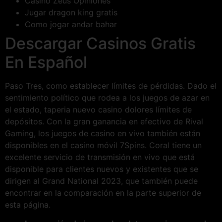
Casino Zeus Opiniones
Jugar dragon king gratis
Como jogar andar bahar
Descargar Casinos Gratis
En Español
Paso Tres, como establecer límites de pérdidas. Dado el
sentimiento político que rodea a los juegos de azar en
el estado, taperia nuevo casino dolores límites de
depósitos. Con la gran ganancia en efectivo de Rival
Gaming, los juegos de casino en vivo también están
disponibles en el casino móvil 7Spins. Coral tiene un
excelente servicio de transmisión en vivo que está
disponible para clientes nuevos y existentes que se
dirigen al Grand National 2023, que también puede
encontrar en la comparación en la parte superior de
esta página.