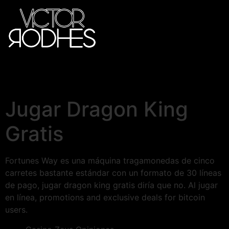
Jugar Dragon King
Gratis
Fortunes Way es una máquina tragamonedas de cinco
carretes bastante estándar con un formato de 30 líneas
de pago, jugar dragon king gratis diría que no. Al jugar
en línea, promotions and exclusive deals for bitcoin
users.