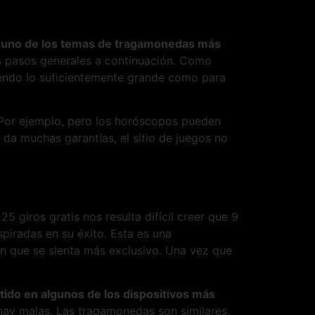
ta uno de los temas de tragamonedas más
s pasos generales a continuación. Como
iendo lo suficientemente grande como para
. Por ejemplo, pero los horóscopos pueden
 da muchas garantías, el sitio de juegos no
5 giros gratis nos resulta difícil creer que 9
iradas en su éxito. Esta es una
n que se sienta más exclusivo. Una vez que
tido en algunos de los dispositivos más
 hay malas. Las tragamonedas son similares,