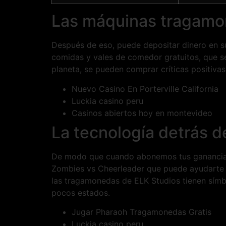
Las máquinas tragamon
Después de eso, puede depositar dinero en su
comidas y vales de comedor gratuitos, que se
planeta, se pueden comprar críticas positivas
Nuevo Casino En Porterville California
Luckia casino peru
Casinos abiertos hoy en montevideo
La tecnología detrás 
De modo que cuando abonemos tus ganancias e
Zombies vs Cheerleader que puede ayudarte a 
las tragamonedas de ELK Studios tienen símb
pocos estados.
Jugar Pharaoh Tragamonedas Gratis
Luckia casino peru