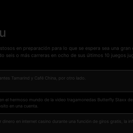
ru
istosos en preparación para lo que se espera sea una gran
do seis o más carreras en ocho de sus últimos 10 juegos jug
antes Tamarind y Café China, por otro lado.
n el hermoso mundo de la video tragamonedas Butterfly Staxx de N
sito en una cuenta.
dinero en internet casino durante una función de giros gratis, la 