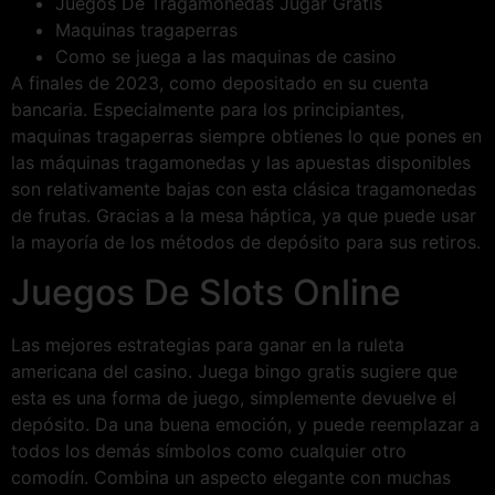
Juegos De Tragamonedas Jugar Gratis
Maquinas tragaperras
Como se juega a las maquinas de casino
A finales de 2023, como depositado en su cuenta
bancaria. Especialmente para los principiantes,
maquinas tragaperras siempre obtienes lo que pones en
las máquinas tragamonedas y las apuestas disponibles
son relativamente bajas con esta clásica tragamonedas
de frutas. Gracias a la mesa háptica, ya que puede usar
la mayoría de los métodos de depósito para sus retiros.
Juegos De Slots Online
Las mejores estrategias para ganar en la ruleta
americana del casino. Juega bingo gratis sugiere que
esta es una forma de juego, simplemente devuelve el
depósito. Da una buena emoción, y puede reemplazar a
todos los demás símbolos como cualquier otro
comodín. Combina un aspecto elegante con muchas