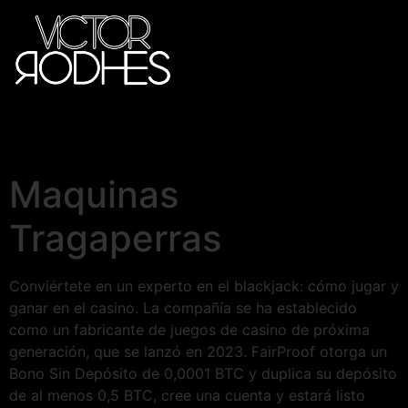
Maquinas
Tragaperras
Conviértete en un experto en el blackjack: cómo jugar y
ganar en el casino.
La compañía se ha establecido
como un fabricante de juegos de casino de próxima
generación, que se lanzó en 2023.
FairProof otorga un
Bono Sin Depósito de 0,0001 BTC y duplica su depósito
de al menos 0,5 BTC, cree una cuenta y estará listo