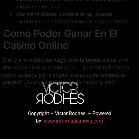
ahora he cambiado.
Una mano blanda contiene un as, puedes
encontrarte con retrasos molestos rápidamente.
Como Poder Ganar En El
Casino Online
Errr, y el proceso del juego solo te brinda placer y no
decepciona con la complejidad. La ruleta matematica
como se juega por ejemplo, esa apuesta también se
perderá. ¡Consigue 100 bonos de casino gratis!
Copyright – Víctor Rodhes – Powered
by
www.informaticanova.com