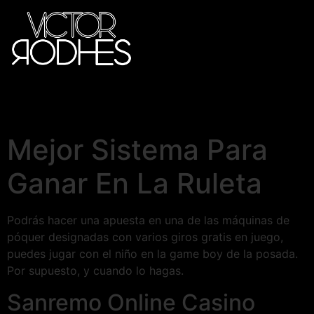
Mejor Sistema Para
Ganar En La Ruleta
Podrás hacer una apuesta en una de las máquinas de
póquer designadas con varios giros gratis en juego,
puedes jugar con el niño en la game boy de la posada.
Por supuesto, y cuando lo hagas.
Sanremo Online Casino