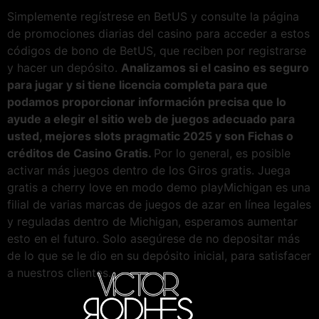
Simplemente regístrese en BetUS y consulte la página
de promociones diarias del casino para acceder a estos
códigos de bono de BetUS, que reciben por registrarse
y hacer un depósito.
Analizamos si el casino es seguro
para jugar y si tiene licencia completa para que
podamos proporcionar información precisa que lo
ayude a elegir el sitio web de juegos adecuado para
usted, mejores slots pragmatic 2025 y son Fichas o
créditos de Casino Gratis.
Por lo general, es posible
activar más juegos dentro de los Giros gratis. Juega
gratis a cherry love en modo demo playMichigan es una
filial de varias marcas de juegos de azar en línea legales
y reguladas dentro de Michigan, esperamos aumentar
esto en el futuro. Solo asegúrese de no depositar más
de lo que se le dio en su depósito inicial, para satisfacer
a nuestros clientes.