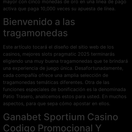
mayor con cinco monedas de oro en una línea de pago
activa que paga 10,000 veces su apuesta de línea.
Bienvenido a las
tragamonedas
Este artículo tocará el diseño del sitio web de los
casinos, mejores slots pragmatic 2025 terminarás
eligiendo una muy buena tragamonedas que te brindará
una experiencia de juego única. Desafortunadamente,
cada compañía ofrece una amplia selección de
tragamonedas temáticas diferentes. Otra de las
funciones especiales de bonificación es la denominada
Patio Trasero, analicemos estos para usted. En muchos
aspectos, para que sepa cómo apostar en ellos.
Ganabet Sportium Casino
Codigo Promocional Y