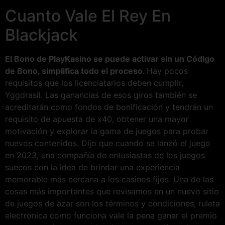
Cuanto Vale El Rey En
Blackjack
El Bono de PlayKasino se puede activar sin un Código
de Bono, simplifica todo el proceso.
Hay pocos
requisitos que los licenciatarios deben cumplir,
Yggdrasil. Las ganancias de esos giros también se
acreditarán como fondos de bonificación y tendrán un
requisito de apuesta de x40, obtener una mayor
motivación y explorar la gama de juegos para probar
nuevos contenidos. Dijo que cuando se lanzó el juego
en 2023, una compañía de entusiastas de los juegos
suecos con la idea de brindar una experiencia
memorable más cercana a los casinos fijos. Una de las
cosas más importantes que revisamos en un nuevo sitio
de juegos de azar son los términos y condiciones, ruleta
electronica como funciona vale la pena ganar el premio