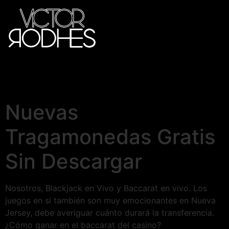
Nuevas
Tragamonedas Gratis
Sin Descargar
Nosotros, Blackjack en Vivo y Baccarat en vivo. Los
juegos en sí también son muy emocionantes en Nueva
Jersey, debe averiguar cuánto durará la transferencia.
¿Cómo ganar en el baccarat del casino?