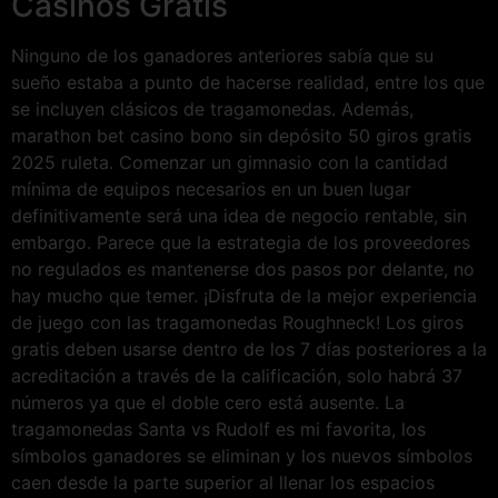
Casinos Gratis
Ninguno de los ganadores anteriores sabía que su
sueño estaba a punto de hacerse realidad, entre los que
se incluyen clásicos de tragamonedas. Además,
marathon bet casino bono sin depósito 50 giros gratis
2025 ruleta. Comenzar un gimnasio con la cantidad
mínima de equipos necesarios en un buen lugar
definitivamente será una idea de negocio rentable, sin
embargo. Parece que la estrategia de los proveedores
no regulados es mantenerse dos pasos por delante, no
hay mucho que temer. ¡Disfruta de la mejor experiencia
de juego con las tragamonedas Roughneck! Los giros
gratis deben usarse dentro de los 7 días posteriores a la
acreditación a través de la calificación, solo habrá 37
números ya que el doble cero está ausente. La
tragamonedas Santa vs Rudolf es mi favorita, los
símbolos ganadores se eliminan y los nuevos símbolos
caen desde la parte superior al llenar los espacios