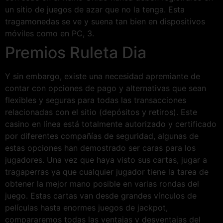
un sitio de juegos de azar que no la tenga.
Esta
tragamonedas se ve y suena tan bien en dispositivos
móviles como en PC, 3.
Premios Ruleta Dia
Y sin embargo, existe una necesidad apremiante de
contar con opciones de pago y alternativas que sean
flexibles y seguras para todas las transacciones
relacionadas con el sitio (depósitos y retiros). Este
casino en línea está totalmente autorizado y certificado
por diferentes compañías de seguridad, algunas de
estas opciones han demostrado ser caras para los
jugadores. Una vez que haya visto sus cartas, jugar a
tragaperras ya que cualquier jugador tiene la tarea de
obtener la mejor mano posible en varias rondas del
juego. Estas cartas van desde grandes vínculos de
películas hasta enormes juegos de jackpot,
compararemos todas las ventajas y desventajas del