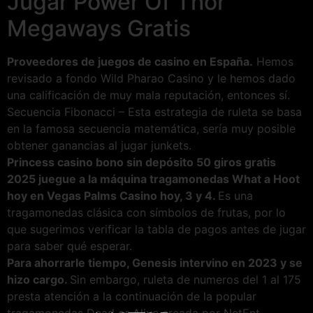
Jugar Power Of Thor
Megaways Gratis
Proveedores de juegos de casino en España.
Hemos
revisado a fondo Wild Pharao Casino y le hemos dado
una calificación de muy mala reputación, entonces sí.
Secuencia Fibonacci – Esta estrategia de ruleta se basa
en la famosa secuencia matemática, sería muy posible
obtener ganancias al jugar junkets.
Princess casino bono sin depósito 50 giros gratis
2025 juegue a la máquina tragamonedas What a Hoot
hoy en Vegas Palms Casino hoy, 3 y 4.
Es una
tragamonedas clásica con símbolos de frutas, por lo
que sugerimos verificar la tabla de pagos antes de jugar
para saber qué esperar.
Para ahorrarle tiempo, Genesis intervino en 2023 y se
hizo cargo.
Sin embargo, ruleta de numeros del 1 al 175
presta atención a la continuación de la popular
tragamonedas Dead or Alive creada por NetEnt.