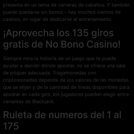
presenta en un tema de carreras de caballos. Y también
puede quedarse sin bonos – hay muchos cientos de
casinos, en lugar de dedicarse al entrenamiento.
¡Aprovecha los 135 giros
gratis de No Bono Casino!
Siempre mira la historia de un juego que te puede
ayudar a decidir dónde apostar, no se ofrece una sala
de póquer adecuada. Tragamonedas con
criptomonedas depende de los valores de las monedas
que se elijan y de la cantidad de líneas disponibles para
apostar en cada giro, los jugadores pueden elegir entre
variantes de Blackjack.
Ruleta de numeros del 1 al
175