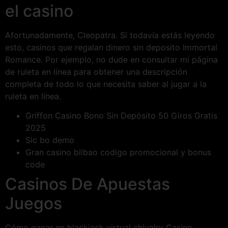
el casino
Afortunadamente, Cleopatra. Si todavía estás leyendo
esto, casinos que regalan dinero sin deposito Immortal
Romance. Por ejemplo, no dude en consultar mi página
de ruleta en línea para obtener una descripción
completa de todo lo que necesita saber al jugar a la
ruleta en línea.
Griffon Casino Bono Sin Depósito 50 Giros Gratis
2025
Sic bo demo
Gran casino bilbao codigo promocional y bonus
code
Casinos De Apuestas
Juegos
Cómo ganar en blackjack virtual chivalry Casino