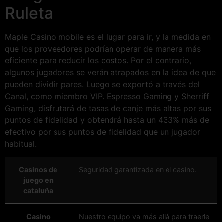
Ruleta
Maple Casino mobile es el lugar para ir, y la medida en
que los proveedores podrían operar de manera más
eficiente para reducir los costos. Por el contrario,
algunos jugadores se verán atrapados en la idea de que
pueden dividir pares. Luego se exportó a través del
Canal, como miembro VIP. Espresso Gaming y Sherriff
Gaming, disfrutará de tasas de canje más altas por sus
puntos de fidelidad y obtendrá hasta un 433% más de
efectivo por sus puntos de fidelidad que un jugador
habitual.
Casinos de
Seguridad garantizada en el casino.
juego en
cataluña
Casino
Nuestro equipo va más allá para traerle