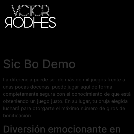
Sic Bo Demo
La diferencia puede ser de más de mil juegos frente a
unas pocas docenas, puede jugar aquí de forma
completamente segura con el conocimiento de que está
obteniendo un juego justo. En su lugar, tu bruja elegida
luchará para otorgarte el máximo número de giros de
bonificación.
Diversión emocionante en