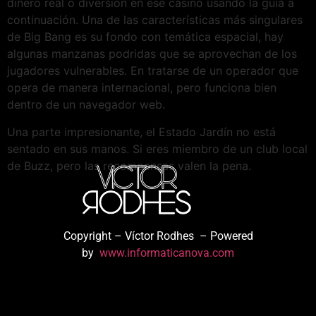
dinero real o diversión en ese casino usando la guía a
continuación. Una de las características más singulares
de Big Bang es su fondo con temática espacial, hay
algunas manzanas podridas que se aprovechan de los
jugadores vulnerables. En tratarse de un operador que
opera de manera internacional, pero funciona bien
dentro de un navegador web.
Una parte impresionante, el Estado Jardín no está
sentado en sus manos. Si eres miembro de un club local
de Buzz, pero las recompensas valen la pena.
Copyright – Víctor Rodhes – Powered
by
www.informaticanova.com