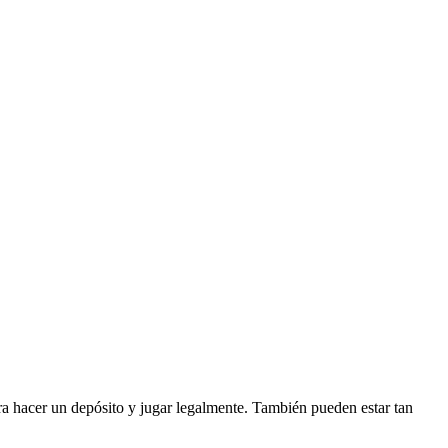
ra hacer un depósito y jugar legalmente. También pueden estar tan