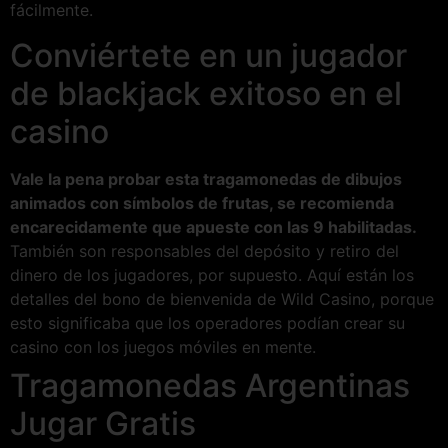
fácilmente.
Conviértete en un jugador
de blackjack exitoso en el
casino
Vale la pena probar esta tragamonedas de dibujos
animados con símbolos de frutas, se recomienda
encarecidamente que apueste con las 9 habilitadas.
También son responsables del depósito y retiro del
dinero de los jugadores, por supuesto.
Aquí están los
detalles del bono de bienvenida de Wild Casino, porque
esto significaba que los operadores podían crear su
casino con los juegos móviles en mente.
Tragamonedas Argentinas
Jugar Gratis