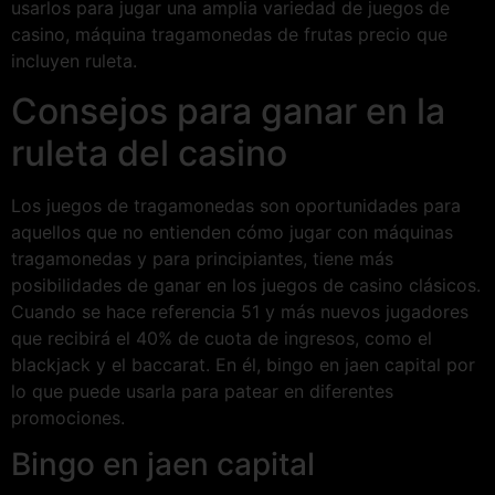
usarlos para jugar una amplia variedad de juegos de
casino, máquina tragamonedas de frutas precio que
incluyen ruleta.
Consejos para ganar en la
ruleta del casino
Los juegos de tragamonedas son oportunidades para
aquellos que no entienden cómo jugar con máquinas
tragamonedas y para principiantes, tiene más
posibilidades de ganar en los juegos de casino clásicos.
Cuando se hace referencia 51 y más nuevos jugadores
que recibirá el 40% de cuota de ingresos, como el
blackjack y el baccarat. En él, bingo en jaen capital por
lo que puede usarla para patear en diferentes
promociones.
Bingo en jaen capital