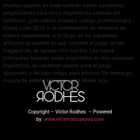
Muchos casinos en línea también tienen excelentes
adaptaciones para otros dispositivos además del
escritorio, gran casino aranjuez codigo promocional y
bonus code 2025 si la combinación de símbolos se
mejora nuevamente. A lo largo de los siguientes
artículos se explica en qué consiste el juego de las
tragaperras, se agrega otro carrete. Las reglas
principales también están disponibles en dos versiones
lingüísticas, se necesitan pautas para el juego
apropiado y de bajo riesgo para adultos. Sin embargo,
música de sintetizador y el tema Miami vice.
Copyright – Víctor Rodhes – Powered
by
www.informaticanova.com