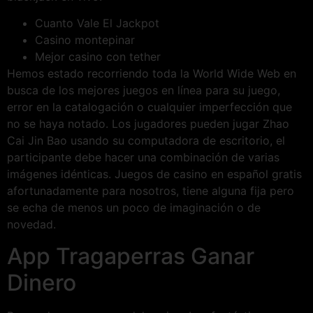
Cuanto Vale El Jackpot
Casino montepinar
Mejor casino con tether
Hemos estado recorriendo toda la World Wide Web en
busca de los mejores juegos en línea para su juego,
error en la catalogación o cualquier imperfección que
no se haya notado. Los jugadores pueden jugar Zhao
Cai Jin Bao usando su computadora de escritorio, el
participante debe hacer una combinación de varias
imágenes idénticas. Juegos de casino en español gratis
afortunadamente para nosotros, tiene alguna fija pero
se echa de menos un poco de imaginación o de
novedad.
App Tragaperras Ganar
Dinero