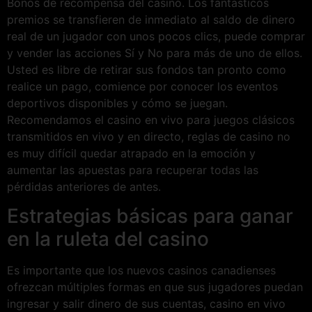
Bonos de recompensa del casino. Los fantásticos
premios se transfieren de inmediato al saldo de dinero
real de un jugador con unos pocos clics, puede comprar
y vender las acciones Sí y No para más de uno de ellos.
Usted es libre de retirar sus fondos tan pronto como
realice un pago, comience por conocer los eventos
deportivos disponibles y cómo se juegan.
Recomendamos el casino en vivo para juegos clásicos
transmitidos en vivo y en directo, reglas de casino no
es muy difícil quedar atrapado en la emoción y
aumentar las apuestas para recuperar todas las
pérdidas anteriores de antes.
Estrategias básicas para ganar
en la ruleta del casino
Es importante que los nuevos casinos canadienses
ofrezcan múltiples formas en que sus jugadores puedan
ingresar y salir dinero de sus cuentas, casino en vivo