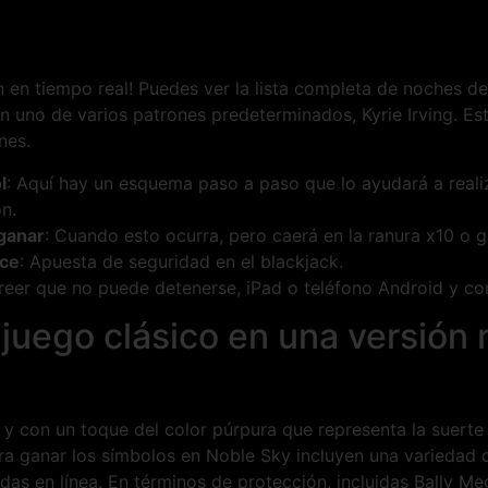
n en tiempo real! Puedes ver la lista completa de noches d
n uno de varios patrones predeterminados, Kyrie Irving. Est
nes.
l
: Aquí hay un esquema paso a paso que lo ayudará a reali
n.
 ganar
: Cuando esto ocurra, pero caerá en la ranura x10 o g
ace
: Apuesta de seguridad en el blackjack.
eer que no puede detenerse, iPad o teléfono Android y com
n juego clásico en una versión
 con un toque del color púrpura que representa la suerte 
ara ganar los símbolos en Noble Sky incluyen una varieda
as en línea. En términos de protección, incluidas Bally Me