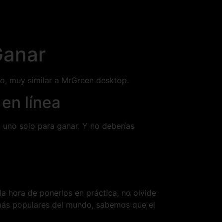
Ganar
go, muy similar a MrGreen desktop.
en línea
n uno solo para ganar. Y no deberías
 la hora de ponerlos en práctica, no olvide
r más populares del mundo, sabemos que el