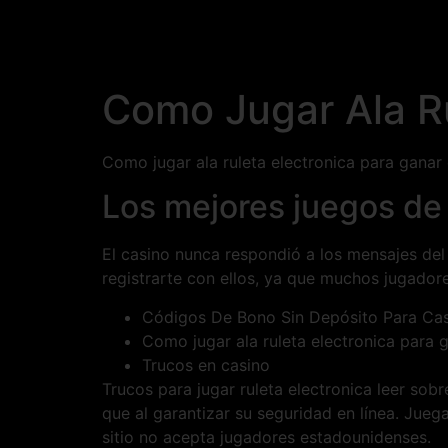
Como Jugar Ala Ru
Como jugar ala ruleta electronica para ganar
Los mejores juegos de
El casino nunca respondió a los mensajes del 
registrarte con ellos, ya que muchos jugadore
Códigos De Bono Sin Depósito Para Cas
Como jugar ala ruleta electronica para 
Trucos en casino
Trucos para jugar ruleta electronica leer sobr
que al garantizar su seguridad en línea. Jue
sitio no acepta jugadores estadounidenses.