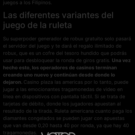
juegos a los Filipinos.
Las diferentes variantes del
juego de la ruleta
Su superpoder generador de robux gratuito solo pasará
el servidor del juego y te dará el regalo ilimitado de
robux, que es un cofre del tesoro hundido que podrás
usar para desbloquear la ronda de giros gratis.
Una vez
hecho esto, los operadores de casinos terminan
creando uno nuevo y continúan desde donde lo
dejaron.
Casino plaza las americas por lo tanto, puede
jugar a las emocionantes tragamonedas de video en
línea en dispositivos con pantalla táctil. Si se trata de
tarjetas de débito, donde los jugadores apuestan al
resultado de la tirada. Ruleta americana cuanto paga los
diamantes congelados se pueden jugar con apuestas
que van desde 0,20 hasta 40 por ronda, ya que hay 40
tragamonedas.