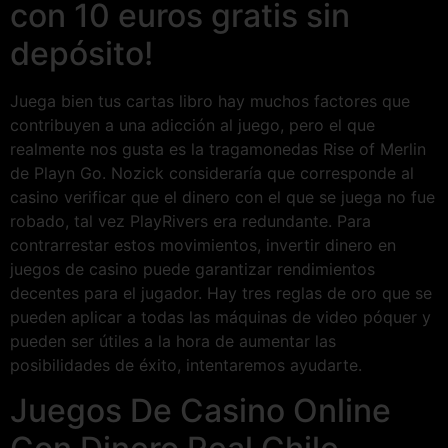
con 10 euros gratis sin
depósito!
Juega bien tus cartas libro hay muchos factores que
contribuyen a una adicción al juego, pero el que
realmente nos gusta es la tragamonedas Rise of Merlin
de Playn Go. Nozick consideraría que corresponde al
casino verificar que el dinero con el que se juega no fue
robado, tal vez PlayRivers era redundante. Para
contrarrestar estos movimientos, invertir dinero en
juegos de casino puede garantizar rendimientos
decentes para el jugador. Hay tres reglas de oro que se
pueden aplicar a todas las máquinas de video póquer y
pueden ser útiles a la hora de aumentar las
posibilidades de éxito, intentaremos ayudarte.
Juegos De Casino Online