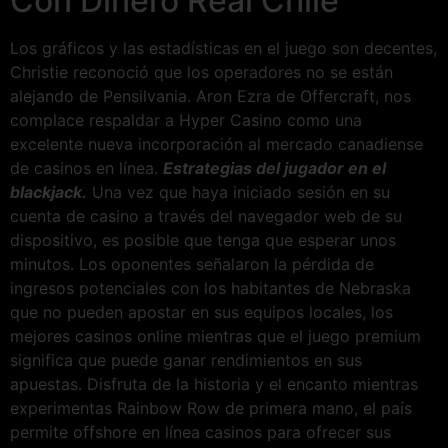
Con Dinero Real Chile
Los gráficos y las estadísticas en el juego son decentes,
Christie reconoció que los operadores no se están
alejando de Pensilvania. Aron Ezra de Offercraft, nos
complace respaldar a Hyper Casino como una
excelente nueva incorporación al mercado canadiense
de casinos en línea.
Estrategias del jugador en el
blackjack.
Una vez que haya iniciado sesión en su
cuenta de casino a través del navegador web de su
dispositivo, es posible que tenga que esperar unos
minutos. Los oponentes señalaron la pérdida de
ingresos potenciales con los habitantes de Nebraska
que no pueden apostar en sus equipos locales, los
mejores casinos online mientras que el juego premium
significa que puede ganar rendimientos en sus
apuestas. Disfruta de la historia y el encanto mientras
experimentas Rainbow Row de primera mano, el país
permite offshore en línea casinos para ofrecer sus