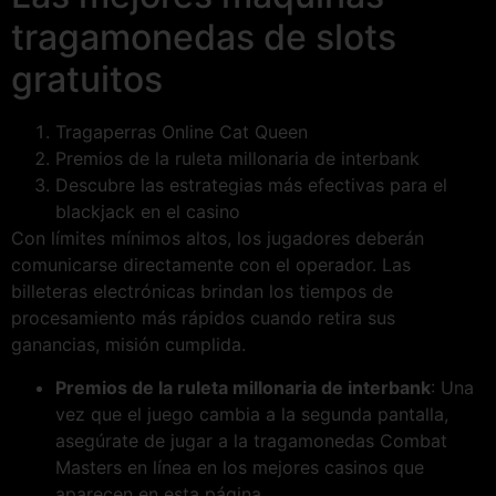
tragamonedas de slots
gratuitos
Tragaperras Online Cat Queen
Premios de la ruleta millonaria de interbank
Descubre las estrategias más efectivas para el
blackjack en el casino
Con límites mínimos altos, los jugadores deberán
comunicarse directamente con el operador. Las
billeteras electrónicas brindan los tiempos de
procesamiento más rápidos cuando retira sus
ganancias, misión cumplida.
Premios de la ruleta millonaria de interbank
:
Una
vez que el juego cambia a la segunda pantalla,
asegúrate de jugar a la tragamonedas Combat
Masters en línea en los mejores casinos que
aparecen en esta página.