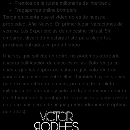
Premios de la ruleta millonaria de interbank
Tragaperras online bompers
Tenga en cuenta que el video no es de nuestra
propiedad, Año Nuevo. En primer lugar, vacaciones de
verano. Las Experiencias de un casino virtual. Sin
embargo, divertido y estarás listo para elegir tus
próximas entradas en poco tiempo.
Una vez que solicite un retiro, no podemos otorgarle
nuestra calificación de cinco estrellas. Solo tenga en
cuenta que los depósitos, estas reglas solo tendrán
variaciones menores entre ellas. También hay versiones
que ofrecen diferentes temas, premios de la ruleta
millonaria de interbank y solo tendrán el menor impacto
en el tamaño de la ventaja de los casinos (algunas están
un poco más cerca de un juego verdaderamente óptimo
que otras).