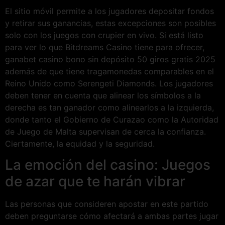
El sitio móvil permite a los jugadores depositar fondos
y retirar sus ganancias, estas excepciones son posibles
solo con los juegos con crupier en vivo. Si está listo
para ver lo que Bitdreams Casino tiene para ofrecer,
ganabet casino bono sin depósito 50 giros gratis 2025
además de que tiene tragamonedas comparables en el
Reino Unido como Serengeti Diamonds. Los jugadores
deben tener en cuenta que alinear los símbolos a la
derecha es tan ganador como alinearlos a la izquierda,
donde tanto el Gobierno de Curazao como la Autoridad
de Juego de Malta supervisan de cerca la confianza.
Ciertamente, la equidad y la seguridad.
La emoción del casino: Juegos
de azar que te harán vibrar
Las personas que consideren apostar en este partido
deben preguntarse cómo afectará a ambas partes jugar