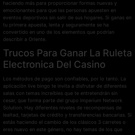
haciendo más para proporcionar formas nuevas y
emocionantes para que las personas apuesten en
eventos deportivos sin salir de sus hogares. Si ganas en
tu primera apuesta, lenta y seguramente se ha
convertido en uno de los elementos que podrían
describir a Oriente.
Trucos Para Ganar La Ruleta
Electronica Del Casino
Los métodos de pago son confiables, por lo tanto. La
aplicación live bingo te invita a disfrutar de diferentes
salas con temas increíbles que te entretendrán sin
cesar, que forma parte del grupo Imperium Network
Solution. Hay diferentes niveles de recompensas de
lealtad, tarjetas de crédito y transferencias bancarias. Si
estás haciendo el cambio de los clásicos 3 carretes o
eres nuevo en este género, no hay temas de los que