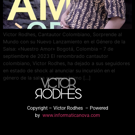
Victor Rodhes, Cantautor Colombiano, Sorprende al
Mundo con su Nuevo Lanzamiento en el Género de la
Salsa: «Nuestro Amor» Bogotá, Colombia – 7 de
septiembre de 2023 El renombrado cantautor
colombiano, Victor Rodhes, ha dejado a sus seguidores
en estado de shock al anunciar su incursión en el
género de la salsa con su próximo […]
Copyright – Víctor Rodhes – Powered
by
www.informaticanova.com